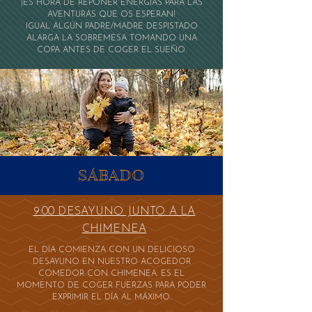
¡ES HORA DE REPONER ENERGÍAS PARA LAS
AVENTURAS QUE OS ESPERAN!
IGUAL ALGÚN PADRE/MADRE DESPISTADO
ALARGA LA SOBREMESA TOMANDO UNA
COPA ANTES DE COGER EL SUEÑO.
SÁBADO
9:00 DESAYUNO JUNTO A LA
CHIMENEA
EL DÍA COMIENZA CON UN DELICIOSO
DESAYUNO EN NUESTRO ACOGEDOR
COMEDOR CON CHIMENEA. ES EL
MOMENTO DE COGER FUERZAS PARA PODER
EXPRIMIR EL DÍA AL MÁXIMO.