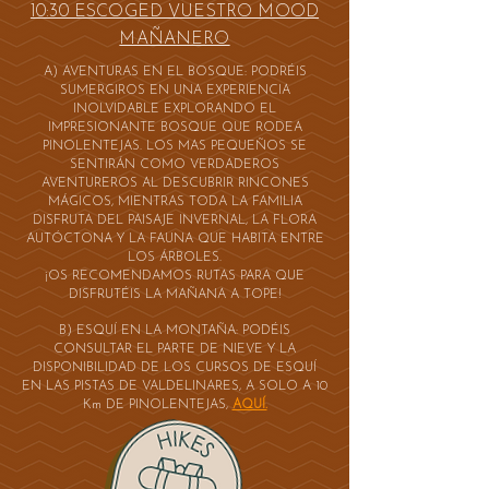
10:30 ESCOGED VUESTRO MOOD
MAÑANERO
A) AVENTURAS EN EL BOSQUE: PODRÉIS
SUMERGIROS EN UNA EXPERIENCIA
INOLVIDABLE EXPLORANDO EL
IMPRESIONANTE BOSQUE QUE RODEA
PINOLENTEJAS. LOS MAS PEQUEÑOS SE
SENTIRÁN COMO VERDADEROS
AVENTUREROS AL DESCUBRIR RINCONES
MÁGICOS, MIENTRAS TODA LA FAMILIA
DISFRUTA DEL PAISAJE INVERNAL, LA FLORA
AUTÓCTONA Y LA FAUNA QUE HABITA ENTRE
LOS ÁRBOLES.
¡OS RECOMENDAMOS RUTAS PARA QUE
DISFRUTÉIS LA MAÑANA A TOPE!
B) ESQUÍ EN LA MONTAÑA: PODÉIS
CONSULTAR EL PARTE DE NIEVE Y LA
DISPONIBILIDAD DE LOS CURSOS DE ESQUÍ
EN LAS PISTAS DE VALDELINARES, A SOLO A 10
Km DE PINOLENTEJAS,
AQUÍ.