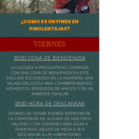
¿COMO ES UN FINDE EN
PINOLENTEJAS?
VIERNES
20:00 CENA DE BIENVENIDA
LA LLEGADA A PINOLENTEJAS COMIENZA
CON UNA CENA DE BIENVENIDA EN ESTE
ENCLAVE ESCONDIDO EN LA MONTAÑA. UNA
VELADA DELICIOSA PARA COMPARTIR BUENOS
MOMENTOS, RODEADOS DE AMIGOS Y DE UN
AMBIENTE FAMILIAR
22:00 HORA DE DESCANSAR
DESPUÉS DE CENAR, PODRÉIS DISFRUTAR DE
LA COMODIDAD DE ALGUNO DE NUESTROS
SALONES CON CHIMENEA PARA JUGAR A
DIVERTIDOS JUEGOS DE MESA O IR A
DESCANSAR A LAS HABITACIONES.