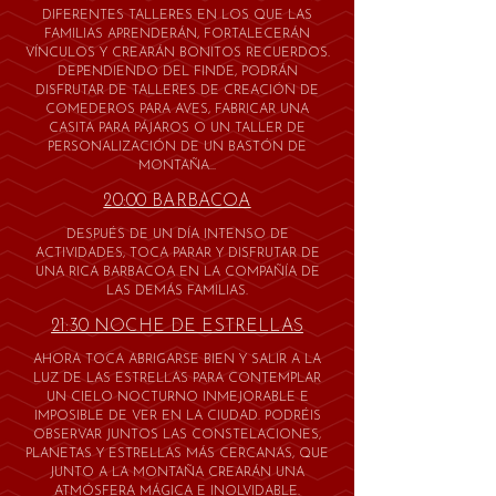
DIFERENTES TALLERES EN LOS QUE LAS
FAMILIAS APRENDERÁN, FORTALECERÁN
VÍNCULOS Y CREARÁN BONITOS RECUERDOS.
DEPENDIENDO DEL FINDE, PODRÁN
DISFRUTAR DE TALLERES DE CREACIÓN DE
COMEDEROS PARA AVES, FABRICAR UNA
CASITA PARA PÁJAROS O UN TALLER DE
PERSONALIZACIÓN DE UN BASTÓN DE
MONTAÑA...
20:00 BARBACOA
DESPUÉS DE UN DÍA INTENSO DE
ACTIVIDADES, TOCA PARAR Y DISFRUTAR DE
UNA RICA BARBACOA EN LA COMPAÑÍA DE
LAS DEMÁS FAMILIAS.
21:30 NOCHE DE ESTRELLAS
AHORA TOCA ABRIGARSE BIEN Y SALIR A LA
LUZ DE LAS ESTRELLAS PARA CONTEMPLAR
UN CIELO NOCTURNO INMEJORABLE E
IMPOSIBLE DE VER EN LA CIUDAD. PODRÉIS
OBSERVAR JUNTOS LAS CONSTELACIONES,
PLANETAS Y ESTRELLAS MÁS CERCANAS, QUE
JUNTO A LA MONTAÑA CREARÁN UNA
ATMÓSFERA MÁGICA E INOLVIDABLE.