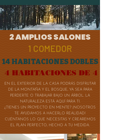
2 AMPLIOS SALONES
1 COMEDOR
14 HABITACIONES DOBLES
4 HABITACIONES DE 4
​EN EL EXTERIOR DE LA CASA PODRÁS DISFRUTAR
DE LA MONTAÑA Y EL BOSQUE, YA SEA PARA
PERDERTE O TRABAJAR BAJO UN ÁRBOL. LA
NATURALEZA ESTÁ AQUÍ PARA TI.
¿TIENES UN PROYECTO EN MENTE? ¡NOSOTROS
TE AYUDAMOS A HACERLO REALIDAD!
CUÉNTANOS LO QUE NECESITAS Y CREAREMOS
EL PLAN PERFECTO, HECHO A TU MEDIDA.