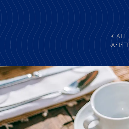
·CATE
·ASIS