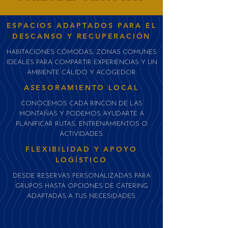
ESPACIOS ADAPTADOS PARA EL
DESCANSO Y RECUPERACIÓN
HABITACIONES CÓMODAS, ZONAS COMUNES
IDEALES PARA COMPARTIR EXPERIENCIAS Y UN
AMBIENTE CÁLIDO Y ACOGEDOR.
ASESORAMIENTO LOCAL
CONOCEMOS CADA RINCÓN DE LAS
MONTAÑAS Y PODEMOS AYUDARTE A
PLANIFICAR RUTAS, ENTRENAMIENTOS O
ACTIVIDADES.
FLEXIBILIDAD Y APOYO
LOGÍSTICO
DESDE RESERVAS PERSONALIZADAS PARA
GRUPOS HASTA OPCIONES DE CATERING
ADAPTADAS A TUS NECESIDADES.