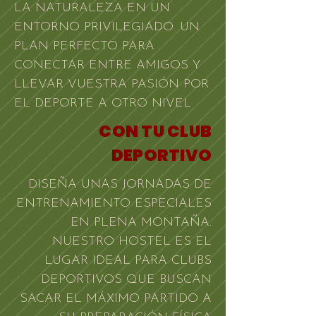
LA NATURALEZA EN UN
ENTORNO PRIVILEGIADO. UN
PLAN PERFECTO PARA
CONECTAR ENTRE AMIGOS Y
LLEVAR VUESTRA PASIÓN POR
EL DEPORTE A OTRO NIVEL
CON TU CLUB
DEPORTIVO
DISEÑA UNAS JORNADAS DE
ENTRENAMIENTO ESPECIALES
EN PLENA MONTAÑA.
NUESTRO HOSTEL ES EL
LUGAR IDEAL PARA CLUBS
DEPORTIVOS QUE BUSCAN
SACAR EL MÁXIMO PARTIDO A