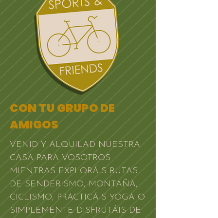
CON TU GRUPO DE
AMIGOS
VENID Y ALQUILAD NUESTRA
CASA PARA VOSOTROS
MIENTRAS EXPLORÁIS RUTAS
DE SENDERISMO, MONTAÑA,
CICLISMO, PRACTICÁIS YOGA O
SIMPLEMENTE DISFRUTÁIS DE