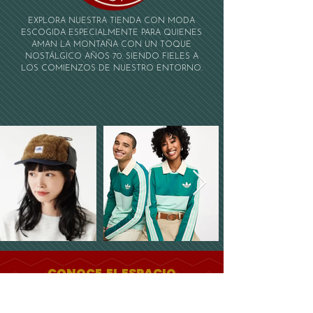
EXPLORA NUESTRA TIENDA CON MODA
ESCOGIDA ESPECIALMENTE PARA QUIENES
AMAN LA MONTAÑA CON UN TOQUE
NOSTÁLGICO AÑOS 70. SIENDO FIELES A
LOS COMIENZOS DE NUESTRO ENTORNO.
CONOCE EL ESPACIO
LA CASA Y LA NATURALEZA ESTÁN AQUÍ PARA TI.
PODRÁS DISFRUTAR DE LA MONTAÑA Y EL BOSQUE,