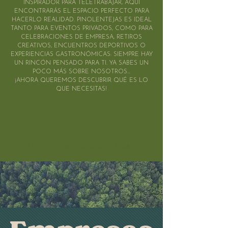
INSPIRADOR PARA TELETRABAJAR, AQUÍ
ENCONTRARÁS EL ESPACIO PERFECTO PARA
HACERLO REALIDAD. PINOLENTEJAS ES IDEAL
TANTO PARA EVENTOS PRIVADOS, COMO PARA
CELEBRACIONES DE EMPRESA, RETIROS
CREATIVOS, ENCUENTROS DEPORTIVOS O
EXPERIENCIAS GASTRONÓMICAS: SIEMPRE HAY
UN RINCÓN PENSADO PARA TI. YA SABES UN
POCO MÁS SOBRE NOSOTROS...
¡AHORA QUEREMOS DESCUBRIR QUÉ ES LO
QUE NECESITAS!
Pinolentejas Mountain Hostel