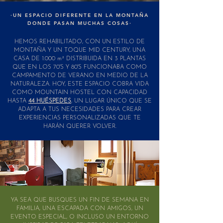
·UN ESPACIO DIFERENTE EN LA MONTAÑA
DONDE PASAN MUCHAS COSAS·
HEMOS REHABILITADO, CON UN ESTILO DE
MONTAÑA Y UN TOQUE MID CENTURY, UNA
CASA DE 1.000 m² DISTRIBUIDA EN 3 PLANTAS
QUE EN LOS 70'S Y 80'S FUNCIONABA COMO
CAMPAMENTO DE VERANO EN MEDIO DE LA
NATURALEZA. HOY, ESTE ESPACIO COBRA VIDA
COMO MOUNTAIN HOSTEL CON CAPACIDAD
HASTA
44 HUÉSPEDES
, UN LUGAR ÚNICO QUE SE
ADAPTA A TUS NECESIDADES PARA CREAR
EXPERIENCIAS PERSONALIZADAS QUE TE
HARÁN QUERER VOLVER.
YA SEA QUE BUSQUES UN FIN DE SEMANA EN
FAMILIA, UNA ESCAPADA CON AMIGOS, UN
EVENTO ESPECIAL, O INCLUSO UN ENTORNO